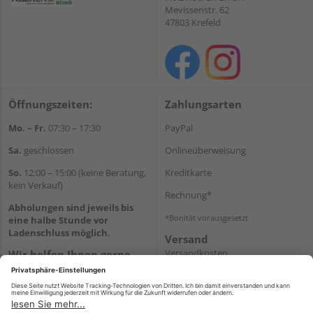
Mevissenstr. 62
47803 Krefeld
Öffnungszeiten:
Zahlungsarten
Mo. – Fr.
07:30 – 17:30
PayPal
Sa.
geschlossen
Onlineüberweisung
So.
12:00 – 15:00 (keine Beratung,
Kreditkarte
kein Verkauf)
Rechnung*
Abholungen sind jeweils bis
*Bonität vorausgesetzt
eine halbe Stunde vor
Ladenschluss möglich.
Versand
Versandkosten
Wir helfen Ihnen gerne
weiter
Tel.:
+49 2151 8787-70
E-Mail:
onlineshop@holz-
roeren.de