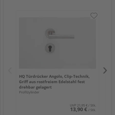
Gri
Sch
ma
Meh
HQ Türdrücker Angolo, Clip-Technik,
Griff aus rostfreiem Edelstahl fest
drehbar gelagert
Profilzylinder
UVP
21,95 €
/ Stk.
13,90 €
/ Stk.