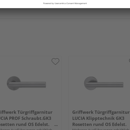
iffwerk Türgriffgarnitur
Griffwerk Türgriffgarnitur
CIA PROF Schraubt.GK3
LUCIA Klipptechnik GK3
setten rund OS Edelst.
Rosetten rund OS Edelst.