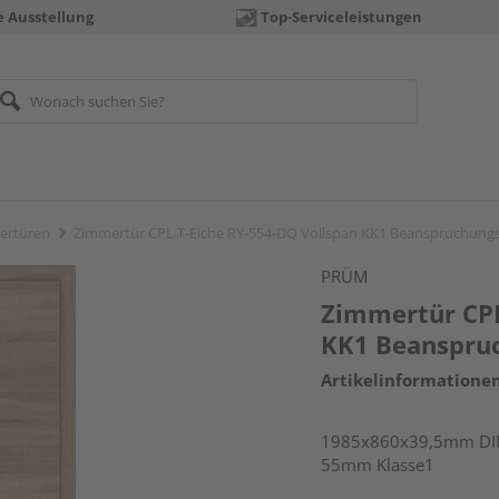
e Ausstellung
Top-Serviceleistungen
ertüren
Zimmertür CPL T-Eiche RY-554-DQ Vollspan KK1 Beanspruchun
PRÜM
Zimmertür CPL
KK1 Beanspru
Artikelinformatione
1985x860x39,5mm DIN 
55mm Klasse1