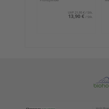
drehbar gelagert
Profilzylinder
m
Me
UVP
21,95 €
/ Stk.
13,90 €
/ Stk.
Holz Ro