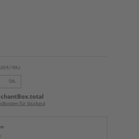
,02 € / Stk.)
Stk.
rchantBox.total
ndkosten für Stückgut
en
g: