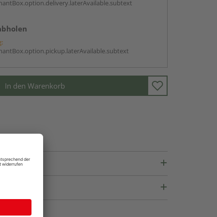
antBox.option.delivery.laterAvailable.subtext
abholen
g:
antBox.option.pickup.laterAvailable.subtext
In den Warenkorb