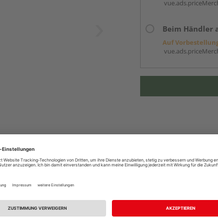
vue.ads.priceMerch
Beim Händler 
Auf Vorbestellun
vue.ads.priceMerch