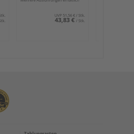
ma.
Mehrere Ausführungen erhältlich
Stk.
UVP
51,56 €
/ Stk.
43,83 €
Stk.
/ Stk.
Zahlungsarten