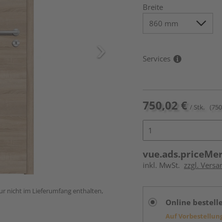
Breite
Services
750,02 €
/ Stk.
(750
vue.ads.priceMe
inkl. MwSt.
zzgl. Versa
ur nicht im Lieferumfang enthalten,
Online bestell
Auf Vorbestellun