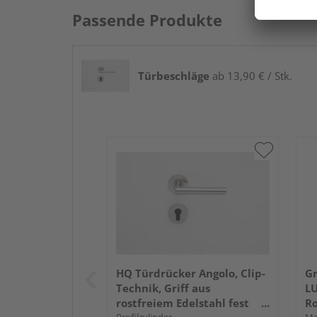
Passende Produkte
Türbeschläge
ab 13,90 € / Stk.
HQ Türdrücker Angolo, Clip-
Gr
Technik, Griff aus
LU
rostfreiem Edelstahl fest
Ro