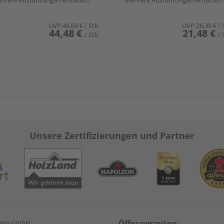
a.
hrere Ausführungen erhältlich
ma.
Mehrere Ausführungen erhältlich
UVP
48,69 €
/ Stk.
UVP
26,39 €
/ 
44,48 €
21,48 €
/ Stk.
/ 
Unsere Zertifizierungen und Partner
eren GmbH
Öffnungszeiten: