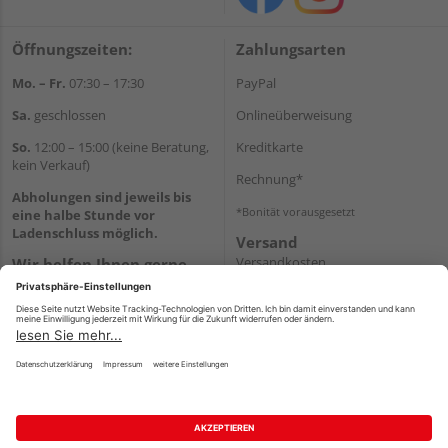
Öffnungszeiten:
Zahlungsarten
Mo. – Fr.
07:30 – 17:30
PayPal
Sa.
geschlossen
Onlineüberweisung
So.
12:00 – 15:00 (keine Beratung,
Kreditkarte
kein Verkauf)
Rechnung*
Abholungen sind jeweils bis
*Bonität vorausgesetzt
eine halbe Stunde vor
Ladenschluss möglich.
Versand
Versandkosten
Wir helfen Ihnen gerne
weiter
Tel.:
+49 2151 8787-70
E-Mail:
onlineshop@holz-
roeren.de
Impressum
AGB
Widerruf
Datenschutz
Reservierungsbedingungen
Vertrag widerrufen