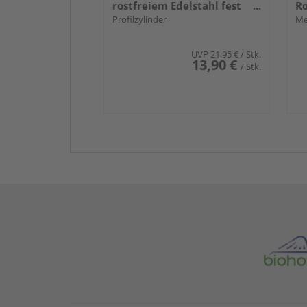
rostfreiem Edelstahl fest
Ro
drehbar gelagert
Profilzylinder
m
Me
UVP
21,95 €
/ Stk.
13,90 €
/ Stk.