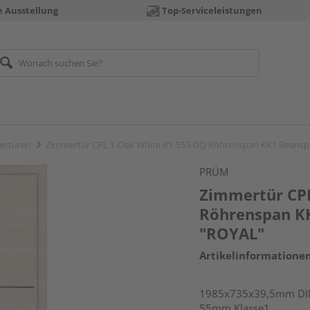
e Ausstellung
Top-Serviceleistungen
ertüren
Zimmertür CPL T-Oak White RY-553-DQ Röhrenspan KK1 Beans
PRÜM
Zimmertür CP
Röhrenspan K
"ROYAL"
Artikelinformatione
1985x735x39,5mm DIN 
55mm Klasse1