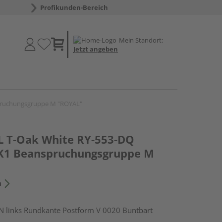
Profikunden-Bereich
Mein Standort:
Jetzt angeben
pruchungsgruppe M "ROYAL"
L T-Oak White RY-553-DQ
K1 Beanspruchungsgruppe M
n
links Rundkante Postform V 0020 Buntbart