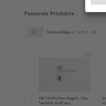
Passende Produkte
Türbeschläge
ab 13,90 € / Stk.
HQ Türdrücker Angolo, Clip-
Gr
Technik, Griff aus
LU