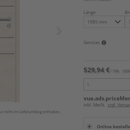
Länge
Br
Services
529,94 €
/ Stk.
(529
vue.ads.priceMe
inkl. MwSt.
zzgl. Versa
ur nicht im Lieferumfang enthalten,
Online bestell