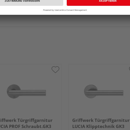
iffwerk Türgriffgarnitur
Griffwerk Türgriffgarnitur
CIA PROF Schraubt.GK3
LUCIA Klipptechnik GK3