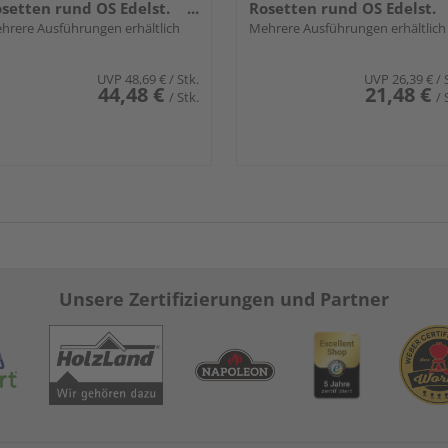
setten rund OS Edelst.
Rosetten rund OS Edelst.
a.
hrere Ausführungen erhältlich
ma.
Mehrere Ausführungen erhältlich
UVP
48,69 €
/ Stk.
UVP
26,39 €
/ 
44,48 €
21,48 €
/ Stk.
/ 
Unsere Zertifizierungen und Partner