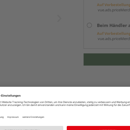
Auf Vorbestellun
vue.ads.priceMerch
Beim Händler 
Auf Vorbestellun
vue.ads.priceMerch