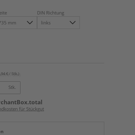
eite
DIN Richtung
,94 € / Stk.)
Stk.
rchantBox.total
ndkosten für Stückgut
en