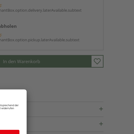
g:
antBox.option.delivery.laterAvailable.subtext
abholen
g:
antBox.option.pickup.laterAvailable.subtext
In den Warenkorb