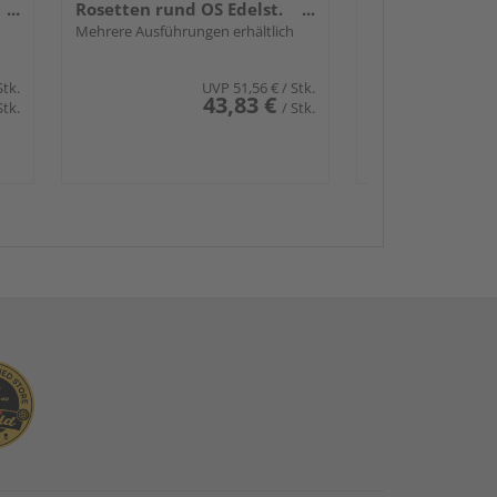
Rosetten rund OS Edelst.
ma.
Mehrere Ausführungen erhältlich
Stk.
UVP
51,56 €
/ Stk.
43,83 €
Stk.
/ Stk.