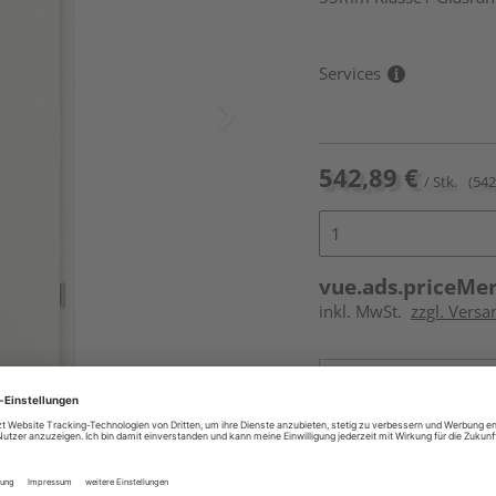
Services
542,89 €
/ Stk.
(542
vue.ads.priceMe
inkl. MwSt.
zzgl. Versa
Online bestell
Auf Vorbestellun
und Glaseinsatz nicht im
vue.ads.priceMerch