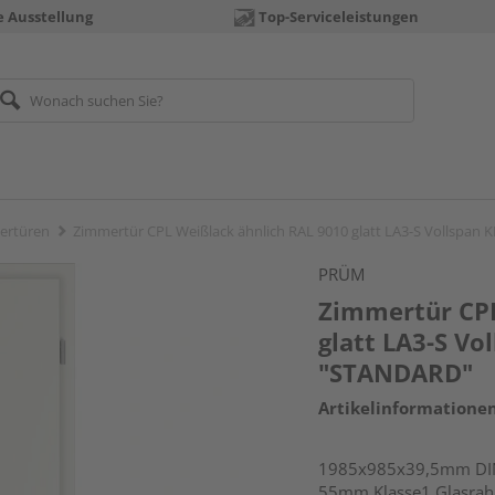
e Ausstellung
Top-Serviceleistungen
ertüren
Zimmertür CPL Weißlack ähnlich RAL 9010 glatt LA3-S Vollspan
PRÜM
Zimmertür CPL
glatt LA3-S V
"STANDARD"
Artikelinformatione
1985x985x39,5mm DIN 
55mm Klasse1 Glasra