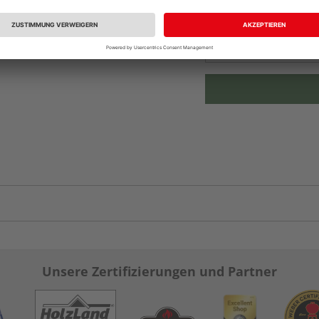
Beim Händler 
Auf Vorbestellun
vue.ads.priceMerch
Unsere Zertifizierungen und Partner