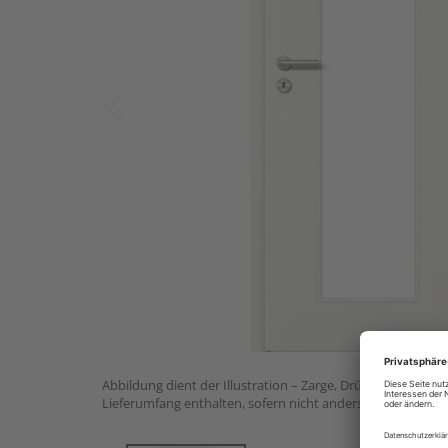
Abbildung dient der Illustration – Zarge, Drückergarnitur 
Lieferumfang enthalten, sofern nicht anders angegeben.