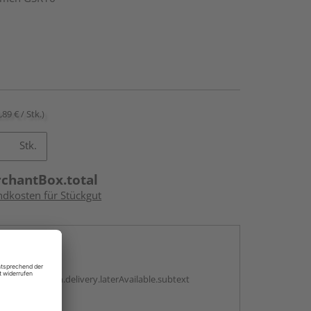
,89 € / Stk.)
Stk.
rchantBox.total
ndkosten für Stückgut
en
g:
antBox.option.delivery.laterAvailable.subtext