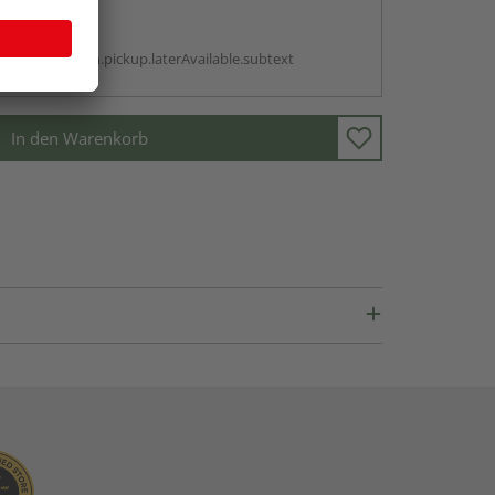
abholen
g:
antBox.option.pickup.laterAvailable.subtext
In den Warenkorb