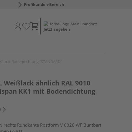
Profikunden-Bereich
Mein Standort:
Jetzt angeben
 KK1 mit Bodendichtung "STANDARD"
 Weißlack ähnlich RAL 9010
ollspan KK1 mit Bodendichtung
n
rechts Rundkante Postform V 0026 WF Buntbart
hmen GSR16