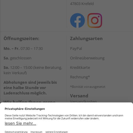
47803 Krefeld
Öffnungszeiten:
Zahlungsarten
Mo. – Fr.
07:30 – 17:30
PayPal
Sa.
geschlossen
Onlineüberweisung
So.
12:00 – 15:00 (keine Beratung,
Kreditkarte
kein Verkauf)
Rechnung*
Abholungen sind jeweils bis
*Bonität vorausgesetzt
eine halbe Stunde vor
Ladenschluss möglich.
Versand
Versandkosten
Wir helfen Ihnen gerne
weiter
Tel.:
+49 2151 8787-70
E-Mail:
onlineshop@holz-
roeren.de