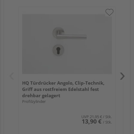
Gri
Sch
ma
Meh
HQ Türdrücker Angolo, Clip-Technik,
Griff aus rostfreiem Edelstahl fest
drehbar gelagert
Profilzylinder
UVP
21,95 €
/ Stk.
13,90 €
/ Stk.