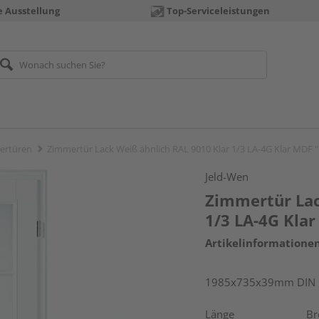
e Ausstellung
Top-Serviceleistungen
ertüren
Zimmertür Lack Weiß ähnlich RAL 9010 Klar 1/3 LA-4G Klar MDF "
Jeld-Wen
Zimmertür Lac
1/3 LA-4G Klar
Artikelinformatione
1985x735x39mm DIN re
Länge
Br