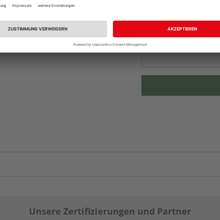
vue.ads.priceMerch
Beim Händler 
Auf Vorbestellun
vue.ads.priceMerch
Unsere Zertifizierungen und Partner