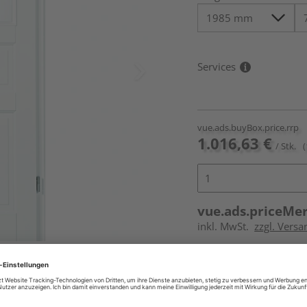
Services
vue.ads.buyBox.price.rrp
1.016,63 €
/ Stk.
(
vue.ads.priceMe
inkl. MwSt.
zzgl. Versa
ur nicht im Lieferumfang enthalten,
Online bestell
Auf Vorbestellun