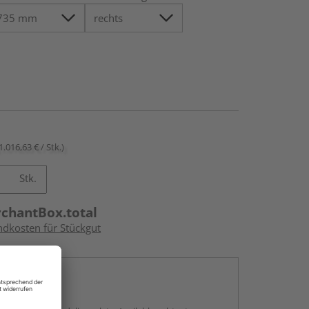
1.016,63 € / Stk.)
Stk.
rchantBox.total
ndkosten für Stückgut
en
g: