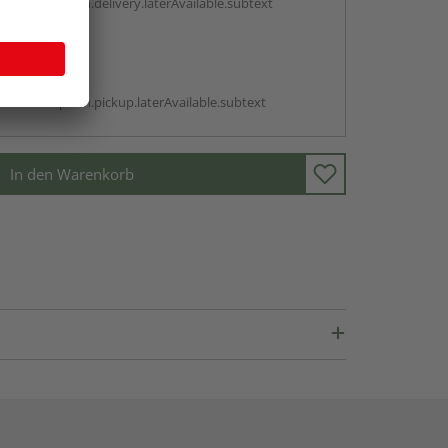
antBox.option.delivery.laterAvailable.subtext
abholen
g:
antBox.option.pickup.laterAvailable.subtext
In den Warenkorb