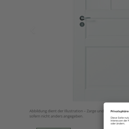
Abbildung dient der Illustration – Zarge und Drückergarnit
sofern nicht anders angegeben.