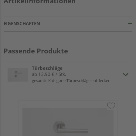
Artikelinformationen
EIGENSCHAFTEN
Passende Produkte
Türbeschläge
ab 13,90 € / Stk.
gesamte Kategorie Türbeschläge entdecken
Gri
Sch
ma
Meh