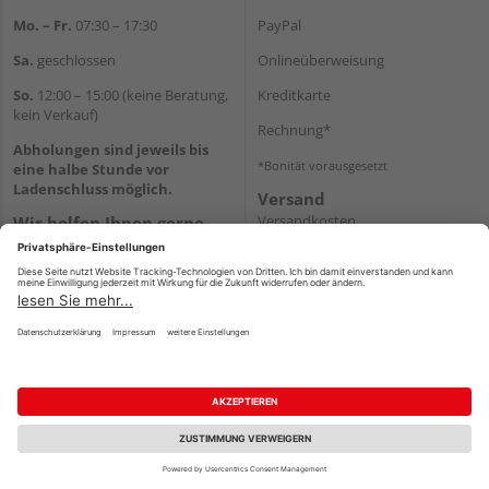
Mo. – Fr.
07:30 – 17:30
PayPal
Sa.
geschlossen
Onlineüberweisung
So.
12:00 – 15:00 (keine Beratung,
Kreditkarte
kein Verkauf)
Rechnung*
Abholungen sind jeweils bis
*Bonität vorausgesetzt
eine halbe Stunde vor
Ladenschluss möglich.
Versand
Versandkosten
Wir helfen Ihnen gerne
weiter
Tel.:
+49 2151 8787-70
E-Mail:
onlineshop@holz-
roeren.de
Impressum
AGB
Widerruf
Datenschutz
Reservierungsbedingungen
Vertrag widerrufen
©
HolzLand GmbH