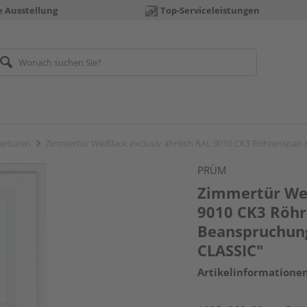
e Ausstellung
Top-Serviceleistungen
ertüren
Zimmertür Weißlack exclusiv ähnlich RAL 9010 CK3 Röhrenspa
PRÜM
Zimmertür Wei
9010 CK3 Röh
Beanspruchun
CLASSIC"
Artikelinformatione