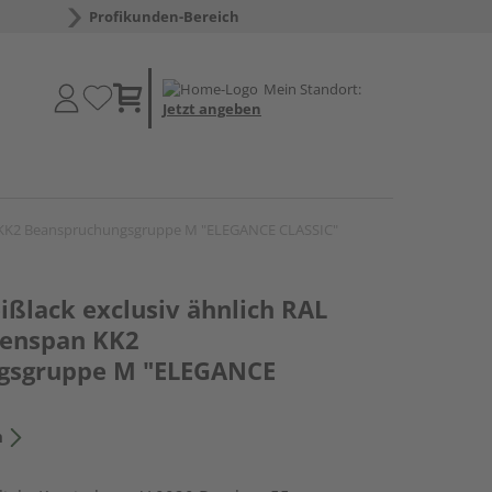
Profikunden-Bereich
Mein Standort:
Jetzt angeben
n KK2 Beanspruchungsgruppe M "ELEGANCE CLASSIC"
ßlack exclusiv ähnlich RAL
renspan KK2
gsgruppe M "ELEGANCE
n