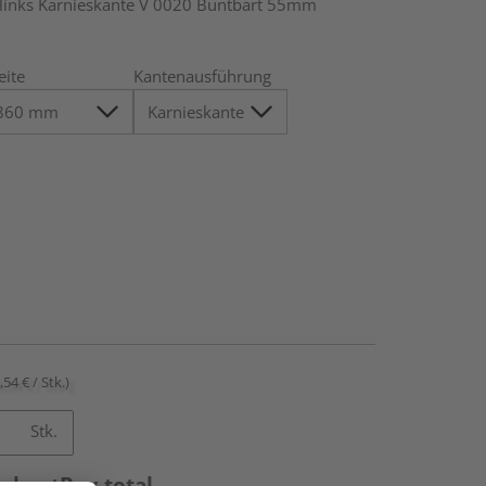
nks Karnieskante V 0020 Buntbart 55mm
eite
Kantenausführung
,54 € / Stk.)
Stk.
rchantBox.total