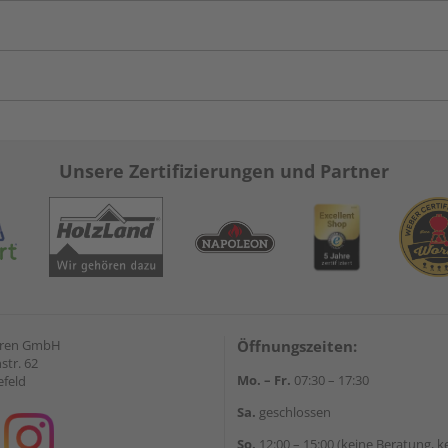
Unsere Zertifizierungen und Partner
eren GmbH
Öffnungszeiten:
str. 62
Mo. – Fr.
07:30 – 17:30
efeld
Sa.
geschlossen
So.
12:00 – 15:00 (keine Beratung, k