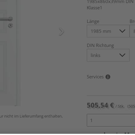
1985x860x39mm DIN li
Klasse1
Länge
Br
DIN Richtung
Services
505,54 €
/ Stk.
(505
ur nicht im Lieferumfang enthalten,
vue.ads.priceMe