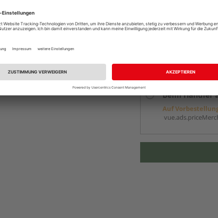
inkl. MwSt.
zzgl. Versa
Online bestell
Auf Vorbestellun
vue.ads.priceMerch
Beim Händler 
Auf Vorbestellun
vue.ads.priceMerch