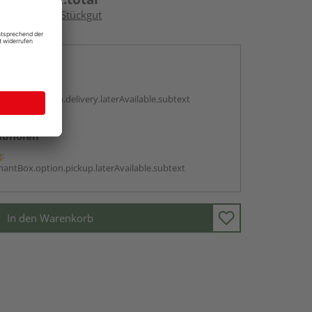
ndkosten für Stückgut
en
g:
antBox.option.delivery.laterAvailable.subtext
abholen
g:
antBox.option.pickup.laterAvailable.subtext
In den Warenkorb