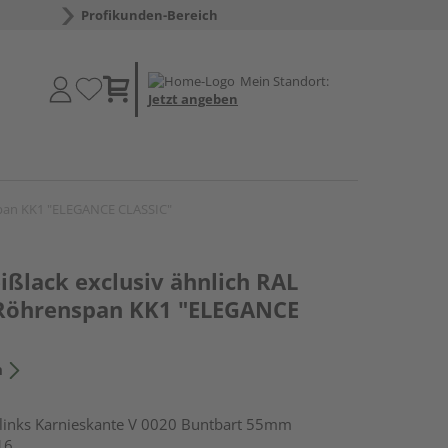
Profikunden-Bereich
Mein Standort:
Jetzt angeben
span KK1 "ELEGANCE CLASSIC"
ßlack exclusiv ähnlich RAL
 Röhrenspan KK1 "ELEGANCE
n
nks Karnieskante V 0020 Buntbart 55mm
16