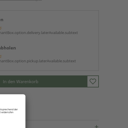
en
g:
antBox.option.delivery.laterAvailable.subtext
abholen
g:
antBox.option.pickup.laterAvailable.subtext
In den Warenkorb