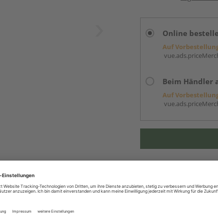
Online bestell
Auf Vorbestellun
vue.ads.priceMerch
Beim Händler 
Auf Vorbestellun
vue.ads.priceMerch