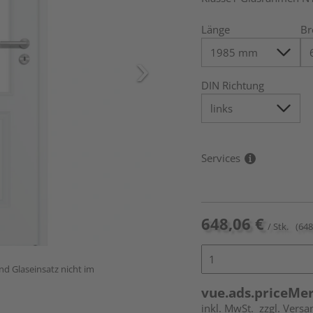
Länge
Br
DIN Richtung
Services
648,06 €
/ Stk.
(648
und Glaseinsatz nicht im
vue.ads.priceMe
inkl. MwSt.
zzgl. Versa