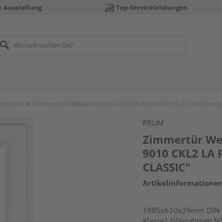
e Ausstellung
Top-Serviceleistungen
ertüren
Zimmertür Weißlack exclusiv ähnlich RAL 9010 CKL2 LA Röhren
PRÜM
Zimmertür Wei
9010 CKL2 LA
CLASSIC"
Artikelinformatione
1985x610x39mm DIN li
Klasse1 Glasrahmen N