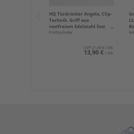
HQ Türdrücker Angolo, Clip-
Gr
Technik, Griff aus
LU
rostfreiem Edelstahl fest
Ro
drehbar gelagert
Profilzylinder
m
Me
UVP
21,95 €
/ Stk.
13,90 €
/ Stk.