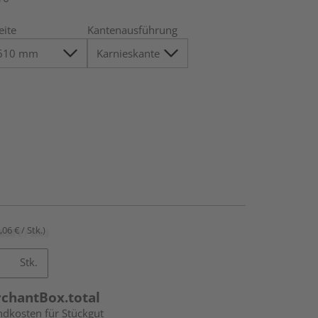
eite
Kantenausführung
,06 € / Stk.)
Stk.
rchantBox.total
ndkosten für Stückgut