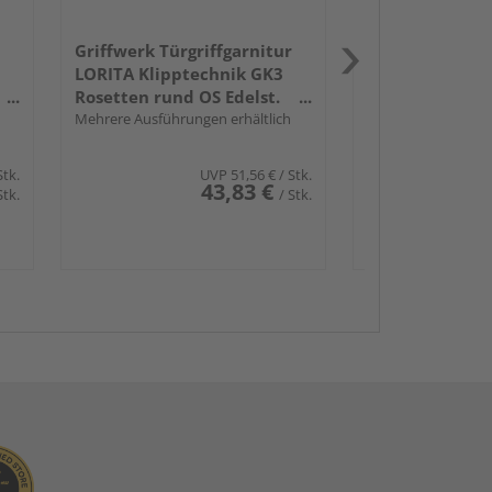
Griffwerk Türgriffgarnitur
LORITA Klipptechnik GK3
Rosetten rund OS Edelst.
ma.
Mehrere Ausführungen erhältlich
Stk.
UVP
51,56 €
/ Stk.
43,83 €
Stk.
/ Stk.