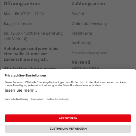
Öffnungszeiten:
Zahlungsarten
Mo. – Fr.
07:30 – 17:30
PayPal
Sa.
geschlossen
Onlineüberweisung
So.
12:00 – 15:00 (keine Beratung,
Kreditkarte
kein Verkauf)
Rechnung*
Abholungen sind jeweils bis
*Bonität vorausgesetzt
eine halbe Stunde vor
Ladenschluss möglich.
Versand
Versandkosten
Wir helfen Ihnen gerne
weiter
Tel.:
+49 2151 8787-70
E-Mail:
onlineshop@holz-
roeren.de
Impressum
AGB
Widerruf
Datenschutz
Reservierungsbedingungen
Vertrag widerrufen