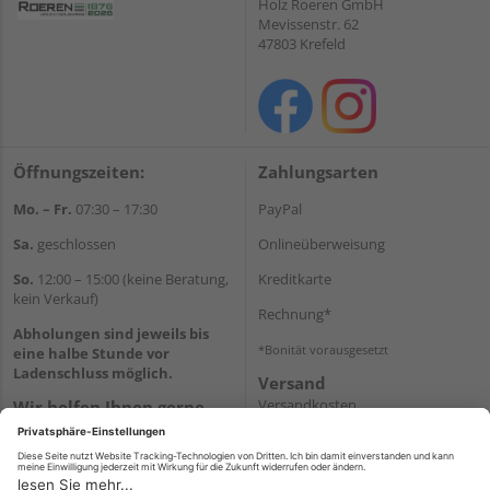
Holz Roeren GmbH
Mevissenstr. 62
47803 Krefeld
Öffnungszeiten:
Zahlungsarten
Mo. – Fr.
07:30 – 17:30
PayPal
Sa.
geschlossen
Onlineüberweisung
So.
12:00 – 15:00 (keine Beratung,
Kreditkarte
kein Verkauf)
Rechnung*
Abholungen sind jeweils bis
*Bonität vorausgesetzt
eine halbe Stunde vor
Ladenschluss möglich.
Versand
Versandkosten
Wir helfen Ihnen gerne
weiter
Tel.:
+49 2151 8787-70
E-Mail:
onlineshop@holz-