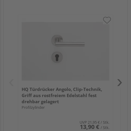
Gri
Sch
ma
Meh
HQ Türdrücker Angolo, Clip-Technik,
Griff aus rostfreiem Edelstahl fest
drehbar gelagert
Profilzylinder
UVP
21,95 €
/ Stk.
13,90 €
/ Stk.