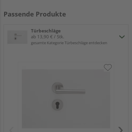
Passende Produkte
Türbeschläge
ab 13,90 € / Stk.
gesamte Kategorie Türbeschläge entdecken
Gri
Sch
ma
Meh