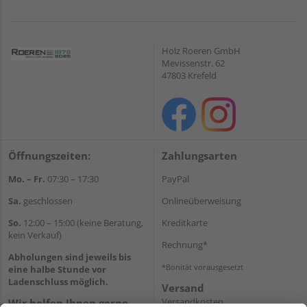
Holz Roeren GmbH
Mevissenstr. 62
47803 Krefeld
Öffnungszeiten:
Zahlungsarten
Mo. – Fr.
07:30 – 17:30
PayPal
Sa.
geschlossen
Onlineüberweisung
So.
12:00 – 15:00 (keine Beratung,
Kreditkarte
kein Verkauf)
Rechnung*
Abholungen sind jeweils bis
*Bonität vorausgesetzt
eine halbe Stunde vor
Ladenschluss möglich.
Versand
Versandkosten
Wir helfen Ihnen gerne