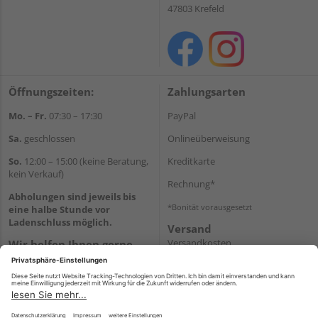
47803 Krefeld
Öffnungszeiten:
Zahlungsarten
Mo. – Fr.
07:30 – 17:30
PayPal
Sa.
geschlossen
Onlineüberweisung
So.
12:00 – 15:00 (keine Beratung,
Kreditkarte
kein Verkauf)
Rechnung*
Abholungen sind jeweils bis
*Bonität vorausgesetzt
eine halbe Stunde vor
Ladenschluss möglich.
Versand
Versandkosten
Wir helfen Ihnen gerne
weiter
Tel.:
+49 2151 8787-70
E-Mail:
onlineshop@holz-
roeren.de