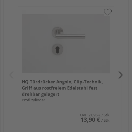
Gri
Sch
ma
Meh
HQ Türdrücker Angolo, Clip-Technik,
Griff aus rostfreiem Edelstahl fest
drehbar gelagert
Profilzylinder
UVP
21,95 €
/ Stk.
13,90 €
/ Stk.