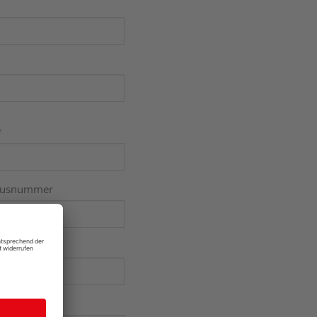
*
usnummer