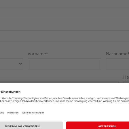
Vorname
*
Nachname
Ha
Ort