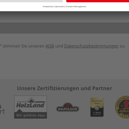
en“ stimmen Sie unseren
AGB
und
Datenschutzbestimmungen
zu.
Unsere Zertifizierungen und Partner