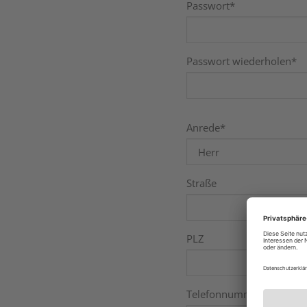
Passwort
*
Passwort wiederholen
*
Anrede
*
Straße
PLZ
Telefonnummer